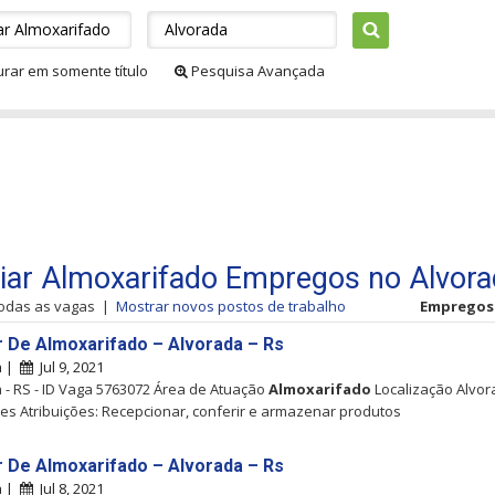
urar em somente título
Pesquisa Avançada
liar Almoxarifado Empregos no Alvor
todas as vagas
|
Mostrar novos postos de trabalho
Empregos 1
ar De Almoxarifado – Alvorada – Rs
a |
Jul 9, 2021
 - RS - ID Vaga 5763072 Área de Atuação
Almoxarifado
Localização Alvor
ões Atribuições: Recepcionar, conferir e armazenar produtos
ar De Almoxarifado – Alvorada – Rs
a |
Jul 8, 2021