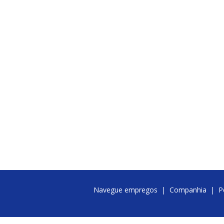
Navegue empregos
|
Companhia
|
P