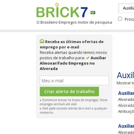
Proc
O Brasileiro Empregos motor de pesquisa
Receba as últimas ofertas de
emprego por e-mail
Receba alertas quando temos novos
postos de trabalho para:
Auxiliar
Almoxarifado Empregos no
Alvorada
Auxi
Mostrar 
Auxili
Alvorad
Economize tempo na busca de empregos, Deixe
empregos venham até você.
Alvorada
Você pode cancelar alertas de e-mail a qualquer
Atribuiç
momento.
Auxili
Alvorad