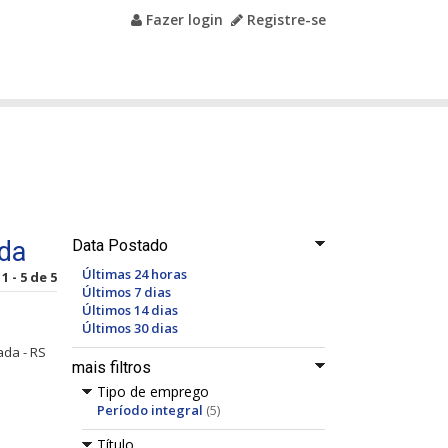
Fazer login
Registre-se
ada
Data Postado
Últimas 24 horas
 - 5 de 5
Últimos 7 dias
Últimos 14 dias
Últimos 30 dias
ada - RS
mais filtros
Tipo de emprego
Período integral
(5)
Título