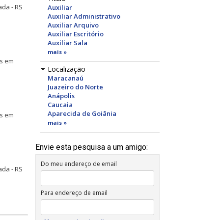
ada - RS
Auxiliar
Auxiliar Administrativo
Auxiliar Arquivo
Auxiliar Escritório
Auxiliar Sala
mais »
is em
Localização
Maracanaú
Juazeiro do Norte
Anápolis
Caucaia
Aparecida de Goiânia
is em
mais »
Envie esta pesquisa a um amigo:
Do meu endereço de email
ada - RS
Para endereço de email