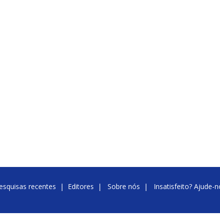
esquisas recentes
|
Editores
|
Sobre nós
|
Insatisfeito? Ajude-