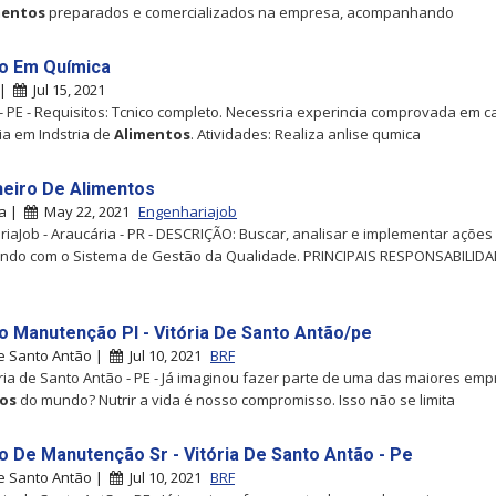
mentos
preparados e comercializados na empresa, acompanhando
o Em Química
 |
Jul 15, 2021
 - PE - Requisitos: Tcnico completo. Necessria experincia comprovada em ca
ia em Indstria de
Alimentos
. Atividades: Realiza anlise qumica
eiro De Alimentos
ia |
May 22, 2021
Engenhariajob
iaJob - Araucária - PR - DESCRIÇÃO: Buscar, analisar e implementar ações
indo com o Sistema de Gestão da Qualidade. PRINCIPAIS RESPONSABILIDA
o Manutenção Pl - Vitória De Santo Antão/pe
de Santo Antão |
Jul 10, 2021
BRF
tória de Santo Antão - PE - Já imaginou fazer parte de uma das maiores em
os
do mundo? Nutrir a vida é nosso compromisso. Isso não se limita
o De Manutenção Sr - Vitória De Santo Antão - Pe
de Santo Antão |
Jul 10, 2021
BRF