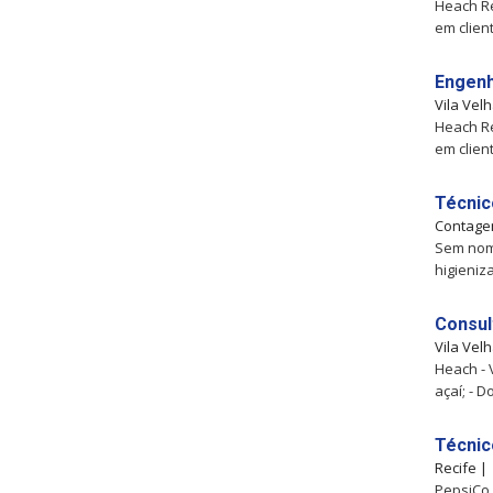
Heach Re
em clien
Engenh
Vila Vel
Heach Re
em clien
Técnic
Contag
Sem nome
higieniz
Consul
Vila Vel
Heach - 
açaí; - 
Técnic
Recife 
PepsiCo -