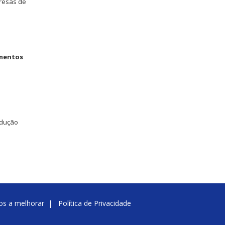
presas de
imentos
odução
nos a melhorar
|
Política de Privacidade