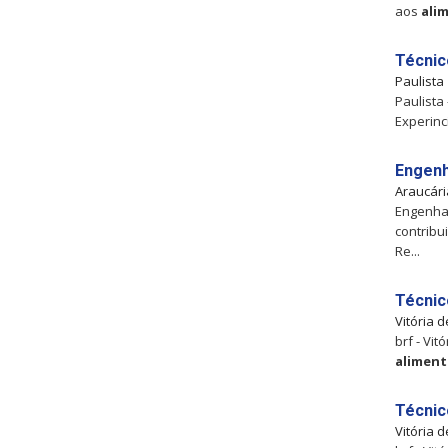
aos
ali
Técnic
Paulista
Paulista
Experinc
Engenh
Araucár
Engenhar
contribu
Re...
Técnic
Vitória 
brf - Vi
aliment
Técnic
Vitória 