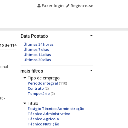
Fazer login
Registre-se
Data Postado
Últimas 24 horas
15 de 114
Últimos 7 dias
Últimos 14 dias
Últimos 30 dias
ional
mais filtros
Tipo de emprego
Período integral
(110)
Contrato
(2)
Temporário
(2)
í; -
Título
Estágio Técnico Administração
Técnico Administrativo
Técnico Agrícola
Técnico Nutrição