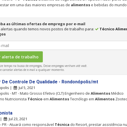
a estar em uma das maiores empresas de
alimentos
e bebidas do mundo
ba as últimas ofertas de emprego por e-mail
alertas quando temos novos postos de trabalho para:
Técnico Alime
gos
e tempo na busca de empregos, Deixe empregos venham até você.
e cancelar alertas de e-mail a qualquer momento.
ar De Controle De Qualidade - Rondonópolis/mt
polis |
Jul 5, 2021
olis - MT - Mato Grosso Efetivo (CLT) Engenheiro de
Alimentos
Médico
rio Nutricionista
Técnico
em
Alimentos
Tecnólogo em
Alimentos
Zootec
onista
 |
Jul 23, 2021
- PR - Atuará como responsável
Técnica
do Resort, prestar assistência nu