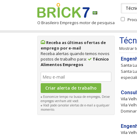
Proc
O Brasileiro Empregos motor de pesquisa
Técn
Receba as últimas ofertas de
emprego por e-mail
Mostrar 
Receba alertas quando temos novos
Engenh
postos de trabalho para:
Técnico
Alimentos Empregos
Santa L
Santa Lu
especial
Consul
Economize tempo na busca de empregos, Deixe
Vila Vel
empregos venham até você.
Vila Vel
Você pode cancelar alertas de e-mail a qualquer
momento.
Dominar 
Engenh
Vila Vel