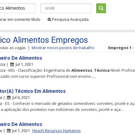
urar em somente título
Pesquisa Avançada
ico Alimentos Empregos
todas as vagas
|
Mostrar novos postos de trabalho
Empregos 1 - 
eiro De Alimentos
uzia |
Jul 1, 2021
zia - MG - Classificação: Engenharia de
Alimentos
,
Técnica
Nível: Profiss
izado com curso superior Profissional com ensino......
tor(A) Técnico Em Alimentos
ha |
Jul 6, 2021
ha - ES - Conhecer o mercado de gelados comestíveis: sorvetes, picolé e aça
a aplicação dos produtos nas indústrias de sorvetes, picolé e aça...
eiro De Alimentos
ha |
Jul 1, 2021
Heach Recursos Humanos