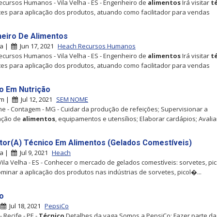
cursos Humanos - Vila Velha - ES - Engenheiro de
alimentos
Irá visitar
t
tes para aplicação dos produtos, atuando como facilitador para vendas
eiro De Alimentos
ha |
Jun 17, 2021
Heach Recursos Humanos
cursos Humanos - Vila Velha - ES - Engenheiro de
alimentos
Irá visitar
t
tes para aplicação dos produtos, atuando como facilitador para vendas
o Em Nutrição
em |
Jul 12, 2021
SEM NOME
 - Contagem - MG - Cuidar da produção de refeições; Supervisionar a
ação de
alimentos
, equipamentos e utensílios; Elaborar cardápios; Avalia
tor(A) Técnico Em Alimentos (Gelados Comestíveis)
ha |
Jul 9, 2021
Heach
Vila Velha - ES - Conhecer o mercado de gelados comestíveis: sorvetes, pic
Dominar a aplicação dos produtos nas indústrias de sorvetes, picol�...
o
|
Jul 18, 2021
PepsiCo
 Recife - PE -
Técnico
Detalhes da vaga Somos a PepsiCo: Fazer parte da