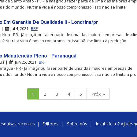
tória de Santo Antão - PE - Já imaginou fazer parte de uma das maiores em
os
do mundo? Nutrir a vida é nosso compromisso. Isso não se limita
o Em Garantia De Qualidade Ii - Londrina/pr
a |
Jul 4, 2021
BRF
ndrina - PR - Já imaginou fazer parte de uma das maiores empresas de
al
? Nutrir a vida é nosso compromisso. Isso não se limita à produção
o Manutencão Pleno - Paranaguá
guá |
Jun 25, 2021
BRF
ranaguá - PR - Já imaginou fazer parte de uma das maiores empresas de
os
do mundo? Nutrir a vida é nosso compromisso. Isso não se limita à pr
1
2
3
4
5
Próxi »
esquisas recentes
|
Editores
|
Sobre nós
|
Insatisfeito? Ajude-