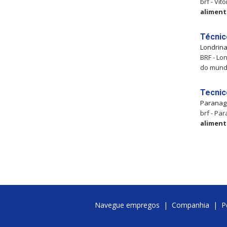
brf - Vi
aliment
Técnic
Londrin
BRF - Lo
do mundo
Tecnic
Parana
brf - Pa
aliment
Navegue empregos
|
Companhia
|
P