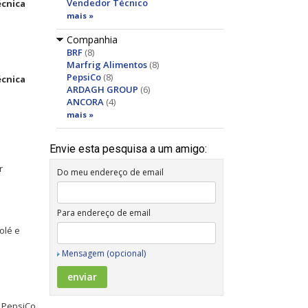
Vendedor Técnico
écnica
mais »
Companhia
BRF
(8)
Marfrig Alimentos
(8)
PepsiCo
(8)
écnica
ARDAGH GROUP
(6)
ANCORA
(4)
mais »
Envie esta pesquisa a um amigo:
r
Do meu endereço de email
Para endereço de email
olé e
Mensagem (opcional)
 PepsiCo