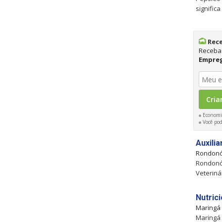
signific
Rece
Receba 
Empre
Economiz
Você pod
Auxili
Rondonó
Rondonóp
Veteriná
Nutrici
Maringá
Maringá 