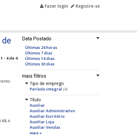
Fazer login
Registre-se
 de
Data Postado
Últimas 24 horas
Últimos 7 dias
 - 4 de 4
Últimos 14 dias
Últimos 30 dias
mais filtros
imento
Tipo de emprego
Período integral
(4)
Título
Auxiliar
Auxiliar Administrativo
Auxiliar Escritório
B R$ A
Auxiliar Loja
Auxiliar Vendas
mais »