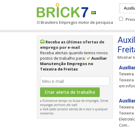
Proc
O Brasileiro Empregos motor de pesquisa
Auxi
Receba as últimas ofertas de
emprego por e-mail
Frei
Receba alertas quando temos novos
Mostrar 
postos de trabalho para:
Auxiliar
Manutenção Empregos no
Auxíli
Teixeira de Freitas
Teixeira
Teixeira
em infor
Auxíli
Economize tempo na busca de empregos, Deixe
empregos venham até você.
Teixeira
Você pode cancelar alertas de e-mail a qualquer
Teixeira
momento.
Eletroté
Com...