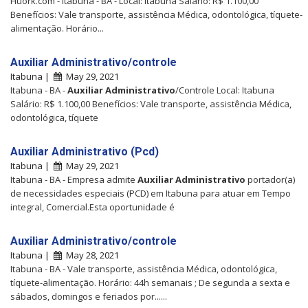
Huork.com - Itabuna - BA - Local: Itabuna Salário: R$ 1.100,00
Benefícios: Vale transporte, assistência Médica, odontológica, tíquete-
alimentação. Horário...
Auxiliar Administrativo/controle
Itabuna |
May 29, 2021
Itabuna - BA -
Auxiliar
Administrativo
/Controle Local: Itabuna
Salário: R$ 1.100,00 Benefícios: Vale transporte, assistência Médica,
odontológica, tíquete
Auxiliar Administrativo (Pcd)
Itabuna |
May 29, 2021
Itabuna - BA - Empresa admite
Auxiliar
Administrativo
portador(a)
de necessidades especiais (PCD) em Itabuna para atuar em Tempo
integral, Comercial.Esta oportunidade é
Auxiliar Administrativo/controle
Itabuna |
May 28, 2021
Itabuna - BA - Vale transporte, assistência Médica, odontológica,
tíquete-alimentação. Horário: 44h semanais ; De segunda a sexta e
sábados, domingos e feriados por......